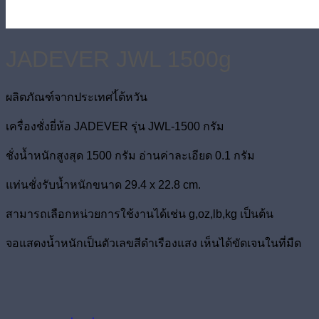
JADEVER JWL 1500g
ผลิตภัณฑ์จากประเทศไ้ต้หวัน
เครื่องชั่งยี่ห้อ JADEVER รุ่น JWL-1500 กรัม
ชั่งน้ำหนักสูงสุด 1500 กรัม อ่านค่าละเอียด 0.1 กรัม
แท่นชั่งรับน้ำหนักขนาด 29.4 x 22.8 cm.
สามารถเลือกหน่วยการใช้งานได้เช่น g,oz,lb,kg เป็นต้น
จอแสดงน้ำหนักเป็นตัวเลขสีดำเรืองแสง เห็นได้ขัดเจนในที่มืด