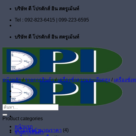
ข้าม
บริษัท ดี โปรดักส์ อิน สตรูเม้นท์
ไป
Tel : 092-823-6415 | 099-223-6595
ยัง
เนื้อหา
บริษัท ดี โปรดักส์ อิน สตรูเม้นท์
หน้าหลัก
/
รายการสินค้า
/
เครื่องชั่งความละเอียดสูง
/
เครื่องชั่
ค้นหา:
Product categories
หน้าแรก
เครื่องชั่งคำนวณราคา
(4)
รายการสินค้า