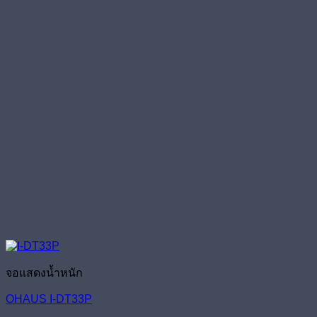
จอแสดงน้ำหนัก
OHAUS I-DT33P