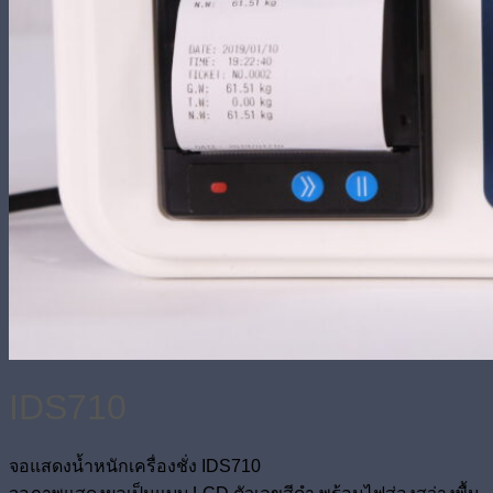
IDS710
จอแสดงน้ำหนักเครื่องชั่ง IDS710