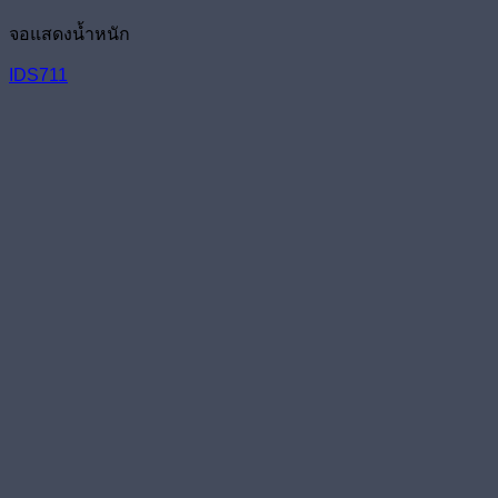
จอแสดงน้ำหนัก
IDS711