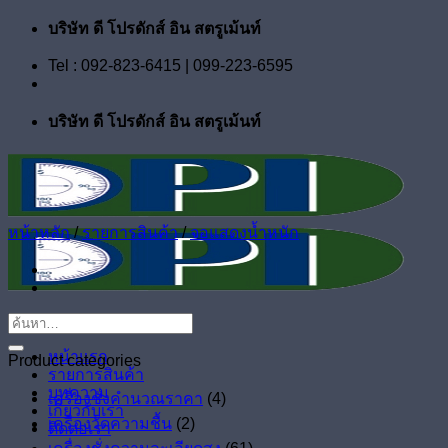
ข้าม
บริษัท ดี โปรดักส์ อิน สตรูเม้นท์
ไป
Tel : 092-823-6415 | 099-223-6595
ยัง
เนื้อหา
บริษัท ดี โปรดักส์ อิน สตรูเม้นท์
หน้าหลัก
/
รายการสินค้า
/
จอแสดงน้ำหนัก
ค้นหา:
หน้าแรก
Product categories
รายการสินค้า
บทความ
เครื่องชั่งคำนวณราคา
(4)
เกี่ยวกับเรา
เครื่องวัดความชื้น
(2)
ติดต่อเรา