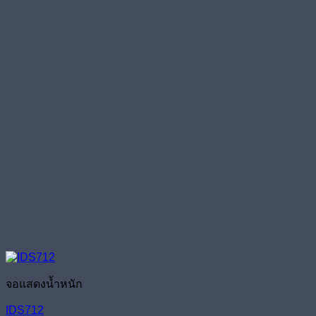
จอแสดงน้ำหนัก
IDS712