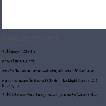
OHAUS SPX422
ชั่งได้สูงสุด 420 กรัม
ค่าละเอียด 0.01 กรัม
จานชั่งเป็นสแตนเลสขนาดเส้นผ่าศูนย์กลาง 120 มิลลิเมตร
หน้าจอแสดงผลเป็นตัวเลข LCD สีดำ Backlight สีขาว (LCD
Backlight)
ชั่งได้ 10 หน่วย คือ กรัม (g), ออนซ์ (oz), กะรัต (ct) และ อื่นๆ